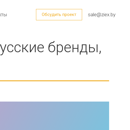
кты
sale@ziex.by
Обсудить проект
усские бренды,