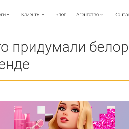
уги
Клиенты
Блог
Агентство
Конта
то придумали белор
ренде