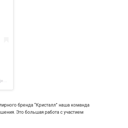
Публикация от КРИСТАЛЛ | Ювелирные изделия. Бриллианты (@kristall.jewellery.by)
елирного бренда “Кристалл” наша команда
шения. Это большая работа с участием